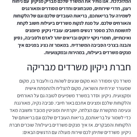
המלוכלכת. אנו נותיר את המשרד שלכם מבריק מניקיון עם ניחוח
רענן, חדרי שירותים, מטבחונים וחדרים מסודרים ומאורגנים
לשמירה על בריאותכם, בריאות העובדים שלכם וגם של הלקוחות
והאורחים שלכם. על מנת לנקות משרדים ביעילות חשוב לקחת
לתשומת הלב מספר דגשים חשובים: עובדי ניקיון מיומנים
ואיכותיים, חומרי ניקוי ירוקים ובריאים יותר לאדם ולסביבה, נסיון
והבנה בצרכי הסביבה המשרדית. במאמר זה נציג בפניכם איך
מנקים משרדים ביעילות, במהירות ובמקצועיות.
חברת ניקיון משרדים מבריקה
משרד נקי ומסודר הוא מקום שנעים לשהות בו ולעבוד בו, מקום
שמעורר יצירתיות והשראה, מקום להצליח ולהתפתח אישית
ומקצועית. ניקיון וסדר במשרד משפיעים לטובה גם על האורחים
והלקוחות שלכם ומציגים אתכם באור חיובי. סביבה נקיה, מאורגנת
ונעימה מתקשרת עם הצלחה, יוקרתיות ומוניטין מכובד וחשובה מאד
כדי לשמור על בריאותכם, בריאות העובדים שלכם וגם בריאותם של
הלקוחות והמבקרים. אז איך מנקים משרדים ביעילות? שוכרים חברת
ניקיון משרדים שתיתן לכם שירות מעולה עם הדגשים הבאים: