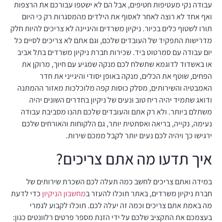
עבודה נקי מעטיפות חטיפים, אבל הם לא ישטפו עבורכם את הרצפות
ואף אחד לא רוצה לאחר לאסוף את הילדים מהמסגרות רק כי היום
תורו לשטוף כלים בכיור. ניקיון משרדים והיגיינה לא צריכים להיות חלק
מדרישות התפקיד של העובדים שלכם, וגם אתם לא צריכים לסיים כל
יום עבודה עם סמרטוט ביד. שכירות חברת ניקיון משרדים בתל אביב
או באשדוד לדוגמא שתשלח לכם מנקה שמגיע עם חיוך, מרוקן את
הפחים, שוטף את הכלים, מנקה באופן יסודי והיגייני את חדר
האמבטיה והשירותים, מסלק כוסות קפה מלוכלכות מאזור ההמתנה
ודואג שתמיד יהיה ריח טוב ונעים של ניקיון בחדרים השונים יהיה
משתלם ביותר. ולא רק אתם והעובדים שלכם תהנו מסביבת עבודה
נעימה, נקייה, בריאה ואסתטית יותר, גם הלקוחות והאורחים שלכם
ירגישו כך ויהיה לכם נעים יותר לקבל ממכם שירות.
איך תדעו מה אתם צריכים?
במידה ואתם צריכים לחשב כמה תעלה לכם השכרת שירותים של
חברת ניקיון משרדים, באתר תוכלו להעזר ב
מחשבון הניקיון
כדי לדעת
מה באמת אתם צריכים וכמה זה יעלה לכם. תוכלו לקבוע לגמרי
בעצמכם את התקציב שלכם על ידי הזנת מספר פרטים רלוונטים כגון: