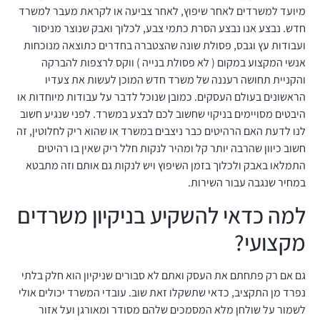
מיועד למשרדים לאחר שיפוץ, לאחר צביעה או לקראת מעבר למשרד
חדש. נבצע אנו נבצע הסרת כתמי צבע, לכלוך ואבק שנוצר מניסור
ועבודות עץ וגבס, פסולת שונה שהצטברה בחדרים כתוצאה מנוכחות
אנשי המקצוע במקום ( לא פסולת בנייה ) ווקס לרצפות להברקה
והקניית תחושה רעננה של משרד חדש המוכן לעשות את צעדיו
הראשונים בעולם העסקים. כמובן שנוכל לדבר על עבודות מיוחדות או
היבטים מסויימים בניקוי שחשוב לכם לבצע במשרד. לפני שנגיע חשוב
לנו לדעת האם הרהיטים כבר ניצבים במשרד או שהוא ריק לחלוטין, זה
חשוב כיוון שהרבה יותר קל ומהיר לנקות חלל ריק שאין בו רהיטים
התמלאו באבק ולכלוך בזמן השיפוץ ויש לנקות גם אותם וזה מתבטא
במחיר שנגבה עבור השירות.
למה כדאי להשקיע בניקיון משרדים
מקצועי?
גם אם רק פתחתם את העסק ואתם לא סבורים שניקיון הוא חלק בלתי
נפרד מן התקציב, כדאי שתשקלו זאת שוב. עובדי המשרד יכולים אולי
לשמור על שולחן מלא המסמכים שלהם מסודר ומאורגן ועל אזור