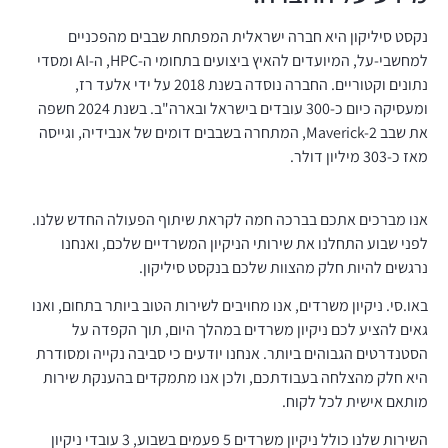
נקסט סיליקון היא חברה ישראלית המפתחת שבבים מהפכניים
למחשבי-על, המיועדים להאיץ ביצועים בתחומי ה-HPC, ה-AI ומסדי
נתונים וקטוריים. החברה נוסדה בשנת 2018 על ידי אלעד רז,
ומעסיקה כיום כ-300 עובדים בישראל ובארה"ב. בשנת 2024 חשפה
את שבב Maverick-2, המתחרה בשבבים דומים של אנבידיה, וגייסה
מאז כ-303 מיליון דולר.
אנו מברכים אתכם בברכה חמה לקראת שיתוף הפעולה החדש שלנו.
לפני שבוע התחלנו את שירותי הניקיון המשרדיים שלכם, ואנחנו
נרגשים להיות חלק מהצוות שלכם בנקסט סיליקון.
באו.סי. ניקיון משרדים, אנו מחויבים לשירות הטוב ביותר בתחום, ואנו
גאים להציע לכם ניקיון משרדים במהלך היום, תוך הקפדה על
הסטנדרטים הגבוהים ביותר. אנחנו יודעים כי סביבה נקייה ומסודרת
היא חלק מהצלחה בעבודתכם, ולכן אנו מתמקדים בהענקת שירות
מותאם אישית לכל לקוח.
השירות שלנו כולל ניקיון משרדים 5 פעמים בשבוע, 3 עובדי ניקיון